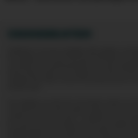
OddsBeater is de meest veelzijdige oddsvergelijker van Ned
het mogelijk om meer dan 15.000 sportevenementen te verge
van praktisch alle voetbalwedstrijden in de wereld vergelij
licentie. Naast voetbal is ook mogelijk om de odds van tenni
vergelijken. Met andere woorden, ben je geïnteresseerd in w
het juiste adres.
Het vergelijken van odds levert de fanatieke wedder op de 
structureel de beste odds te pakken vergroot je de kans op
voetbal ineens lucratief worden. Je vergelijkt toch ook de pri
Dus waarom niet de quoteringen van jouw sportweddenschap
weddenschappen toe te voegen aan de betslip en de verschi