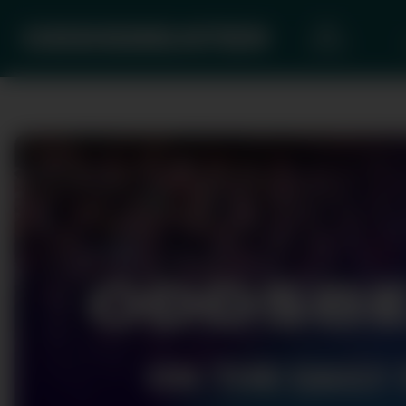
WK
2026