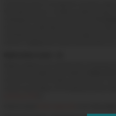
Liverpool liet de kans om de koppositie in de Premier League 
Winst tegen Arsenal zou er namelijk voor hebben gezorgd dat
Vandaag gaat de ploeg van aanvoerder Virgil van Dijk
op bez
die de ploeg van Jürgen Klopp op het eerste oog eenvoudig 
dat Burnley de laatste weken een aantal knappe resultaten b
werd met 1-1 gelijkgespeeld, terwijl op bezoek bij Fulham me
Beide teams scoren - JA
Wij gaan vandaag voor een wedstrijd waarin zowel Burnley als
Liverpool heeft namelijk met grote regelmaat
moeite om de 
United dat in de laatste 10 uitduels van Liverpool niet tot scor
waardoor wij een doelpunt van de thuisploeg verwachten. Bei
quotering van 1,80
op.
Check de actuele
Premier League odds
in onze Oddsvergelijk