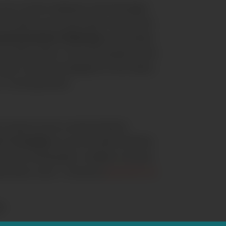
over te nemen afgelopen week flink liggen.
 The Reds op een eerste plek zouden staan.
oek bij nummer 19 Burnley,
een wedstrijd
zou kunnen winnen. Toch moet gezegd worden
oekte. Op bezoek bij Brighton & Hove Albion
t 2-0 werd gewonnen.
 Liverpool op het scorebord belandt.
‘0’ te houden
. Zo was het alleen Sheffield
en kwam. Burnley lijkt er redelijk in te komen,
de teams scoren - JA levert je
bij bet365 een
er.