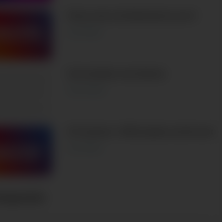
50x je inzet als Nederland scoort!
23-11-2022
Het instellen van limieten
25-04-2022
€7 inzetten = €150 pakken als NL wint
20-11-2022
tegorieën