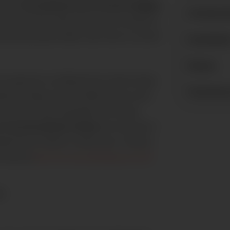
betreft
de nummers 8 en 3 van de ranglijst,
Voorbesc
week toeneemt. Niet gek als je als topclub al
terk presterende Villans weer eens te scoren?
Kennisban
Nieuws
de supporters van Manchester United weinig
Verantwoo
allende probleem dat The Mancunians op dit
an Aston Villa wedstrijden met weinig
n 4 van de laatste 5 duels
niet meer dan 2
Manchester United in totaal maar 3 treffers.
 levert je
bij Circus een quotering van 2,45
er.