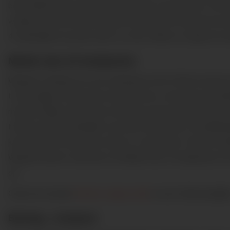
boven Manchester United staat in plaats van andersom. Het 
waarbij vooral de druk op United-trainer Erik ten Hag met de 
4 wedstrijden op rij niet weet te scoren. Weten ze tegen de s
Minder dan 2,5 doelpunten
Wij gaan vandaag voor een wedstrijd op Old Trafford waarin 
te zien krijgen. De grootste reden hiervoor is het grote aanv
moment hebben. Daarnaast valt ook op dat de laatste duels v
treffers zijn. Bij wedstrijden van Aston Villa werd er namelijk
i
keer gescoord. Daarnaast vielen er in de laatste 3 duels van 
Wij gaan daarom volle bak voor Minder dan 2,5 doelpunten. Dit
op.
Check de actuele
Premier League odds
in onze Oddsvergelijk
Burnley - Liverpool