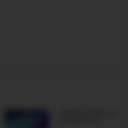
Feyenoord-SC Heerenveen
voorspelling en tips