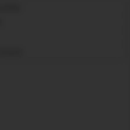
houwingen
k
rd Spelen