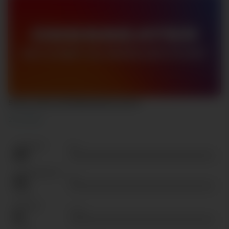
50x je inzet als Nederland scoort!
23-11-2022