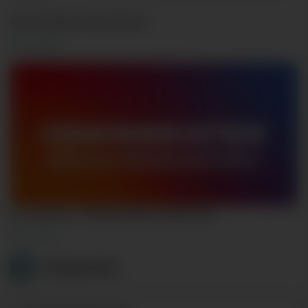
Het instellen van limieten
25-04-2022
€7 inzetten = €150 pakken als NL wint
20-11-2022
Categorieën