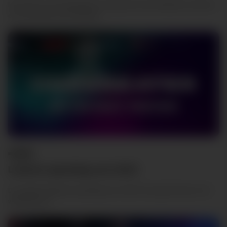
Het Girona van Daley Blind is bezig aan een fantastisch seizoen
en wil het jaar mooi afsluiten
Laatste speeldag van 2023
De laatste Eredivisie speeldag van 2023! Hoe gaat de top 3 de
winterstop in?