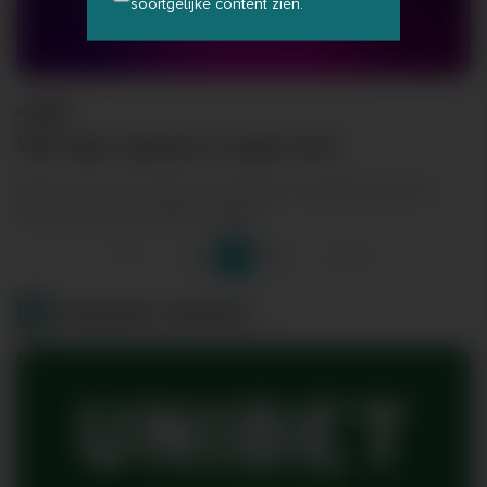
soortgelijke content zien.
Wint Ajax opnieuw in eigen huis?
Ajax kan voor de 4e keer op rij winnen in de Eredivisie & een
heuse topper in de Premier League!
<
1
41
42
43
97
>
...
...
Populaire artikelen