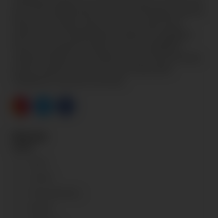
jouw sportweddenschap. Door onze jarenlange expertise
binnen deze relatief nieuwe markt is er geen beter
platform voor de Nederlandse wedder. Op dagelijkse
basis kun je inspiratie opdoen met onze dagelijkse
wedtips, artikelen over wedden op sport die jouw kennis
kunnen vergroten en ook via social media deelt
OddsBeater relevante informatie.
Sitemap
Home
Contact
Privacyverklaring
Wedden