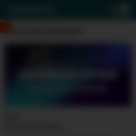
Voorbeschouwingen
Blijft Girona winnen?