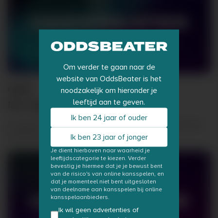
Om verder te gaan naar de
website van OddsBeater is het
noodzakelijk om hieronder je
leeftijd aan te geven.
Een topwedstrijd in La Liga
Ik ben 24 jaar of ouder
FC Barcelona en Girona strijden bovenin La Liga en nemen het
vandaag op tegen elkaar
Ik ben 23 jaar of jonger
Je dient hierboven naar waarheid je
leeftijdscategorie te kiezen. Verder
bevestig je hiermee dat je je bewust bent
van de risico's van online kansspelen, en
dat je momenteel niet bent uitgesloten
van deelname aan kansspelen bij online
kansspelaanbieders.
Ik wil geen advertenties of