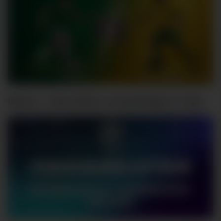
Mexico - Zuid-Afrika voorspellingen en tips