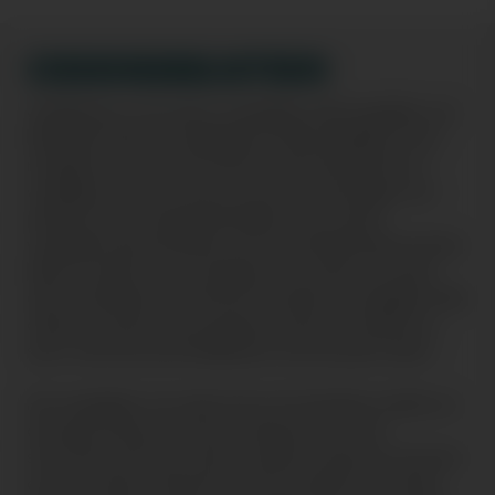
OddsBeater is de meest veelzijdige oddsvergelijker van
Nederland. Met de OddsBeater Oddsvergelijker is het
mogelijk om meer dan 15.000 sportevenementen te
vergelijken. Op dit moment kun je de quoteringen van
praktisch alle voetbalwedstrijden in de wereld
vergelijken bij bookmakers met een Nederlandse licentie.
Naast voetbal is ook mogelijk om de odds van tennis,
darts, basketbal en American Football te vergelijken. Met
andere woorden, ben je geïnteresseerd in wedden op
sport, dan ben je bij OddsBeater aan het juiste adres.
Het vergelijken van odds levert de fanatieke wedder op
de lange termijn een beter rendement op. Door
structureel de beste odds te pakken vergroot je de kans
op een positief rendement en kan wedden op voetbal