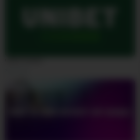
Unibet recensie
30-09-2022