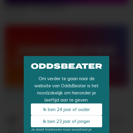
Wedmarkt - schot op doel
26-11-2021
Om verder te gaan naar de
website van OddsBeater is het
50x je inzet als Nederland scoort!
noodzakelijk om hieronder je
leeftijd aan te geven.
23-11-2022
Ik ben 24 jaar of ouder
Ik ben 23 jaar of jonger
Je dient hierboven naar waarheid je