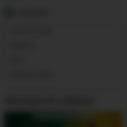
Categorieën
Voorbeschouwingen
Kennisbank
Nieuws
Verantwoord Spelen
Gerelateerde artikelen