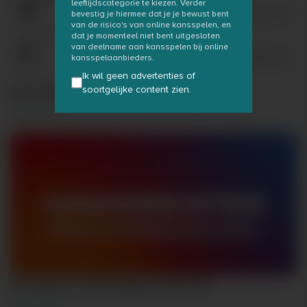
leeftijdscategorie te kiezen. Verder
bevestig je hiermee dat je je bewust bent
van de risico's van online kansspelen, en
dat je momenteel niet bent uitgesloten
van deelname aan kansspelen bij online
kansspelaanbieders.
Ik wil geen advertenties of
soortgelijke content zien.
Het instellen van limieten
25-04-2022
€7 inzetten = €150 pakken als NL wint
20-11-2022