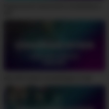
Feyenoord-SC Heerenveen voorspelling en
tips
Ajax-PEC Zwolle voorspellingen en tips