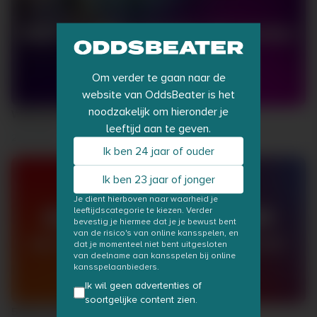
Om verder te gaan naar de
website van OddsBeater is het
noodzakelijk om hieronder je
Wedmarkt - schot op doel
leeftijd aan te geven.
26-11-2021
Ik ben 24 jaar of ouder
Ik ben 23 jaar of jonger
Je dient hierboven naar waarheid je
leeftijdscategorie te kiezen. Verder
bevestig je hiermee dat je je bewust bent
van de risico's van online kansspelen, en
dat je momenteel niet bent uitgesloten
van deelname aan kansspelen bij online
kansspelaanbieders.
Ik wil geen advertenties of
soortgelijke content zien.
50x je inzet als Nederland scoort!