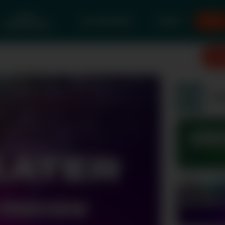
ODDS
BOOKMAKERS
CASINO
BLOG
VERGELIJKEN
VO
Po