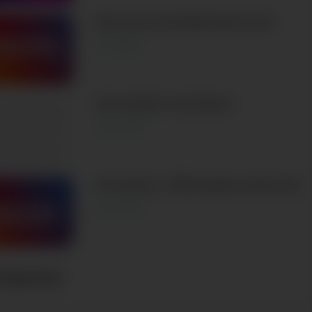
50x je inzet als Nederland scoort!
23-11-2022
Het instellen van limieten
25-04-2022
€7 inzetten = €150 pakken als NL wint
20-11-2022
tegorieën