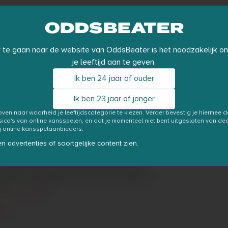
elijk wisselvallig 2023
. De titel lijkt
e resultaten afgewisseld. Dit alles kunnen
te gaan naar de website van OddsBeater is het noodzakelijk o
elj staat momenteel op een 15e positie en is
je leeftijd aan te geven.
, dan komen ze op gelijke hoogte met FC
Ik ben 24 jaar of ouder
12.
Ik ben 23 jaar of jonger
oven naar waarheid je leeftijdscategorie te kiezen. Verder bevestig je hiermee d
isico's van online kansspelen, en dat je momenteel niet bent uitgesloten van d
 seizoen waarin men veel scoort
. De
j online kansspelaanbieders.
en advertenties of soortgelijke content zien.
aker een klein steekje vallen. Sevilla mag
0-3 op bezoek bij Granada gewonnen. Wij
geeft om vandaag net als Atlético Madrid te
ing van 1,82
op.
er.