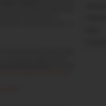
oploper in Engeland is
. Het fijne is hoe dan
Voorbesc
de snede zal worden gespeeld. Beide ploegen
et stuntelen is. Weet Arsenal de 1-0
Kennisban
op Anfield? En neemt Liverpool revanche voor
Nieuws
Verantwoo
en Arsenal in het seizoen 2022-2023? Krijgen
2 te zien? Wij gaan er stiekem een beetje
noeg altijd doelpuntrijk zijn
. Om die reden
Meer dan 2,5 doelpunten levert je bij Unibet
vergelijker.