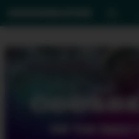
WK
2026