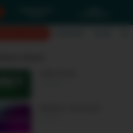
VERANTWOORD
OVER
SPELEN
ODDSBEATER
ORBESCHOUWINGEN
KENNISBANK
NIEUWS
pulaire artikelen
Unibet recensie
30-09-2022
Wedmarkt - schot op doel
26-11-2021